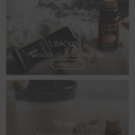
BACKEN
Versüße deine Backkünste
SWEETS
TRINKEN
Kreiere neue Getränke