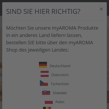
0
×
SIND SIE HIER RICHTIG?
SUCHE
Möchten Sie unsere myAROMA Produkte
Skip to main content
in ein anderes Land liefern lassen,
bestellen SIE bitte über den myAROMA
Shop des jeweiligen Landes:
Deutschland
Österreich
Tschechien
Slowakei
Polen