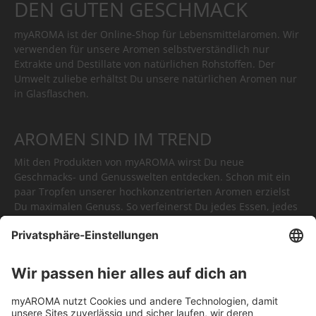
DEN GUTEN GESCHMACK
myAROMA ist der Online-Shop für Lebensmittelaromen. Wir
verwenden für unsere Aromen selbstverständlich nur
Extrakte und Destillate von natürlichen Rohstoffen. Der
Umwelt zuliebe erhältst Du unsere natürlichen Aromen nur
in Glasflaschen.
AROMEN SIND IM TREND
Mit den Produkten von myAROMA wirst Du neue
Geschmacks- und Genusswelten entdecken. Schon mit ein
paar Tropfen unserer hochkonzentrierten Aromen erzielst
Du maximalen Genuss. So verfeinerst Du jedes Essen, jedes
Getränk. Oder Du kreierst völlig neue Gerichte. myAROMA -
kulinarische Höhepunkte in Tropfenform.
FÜR JEDEN AUGENBLICK DAS
RICHTIGE AROMA