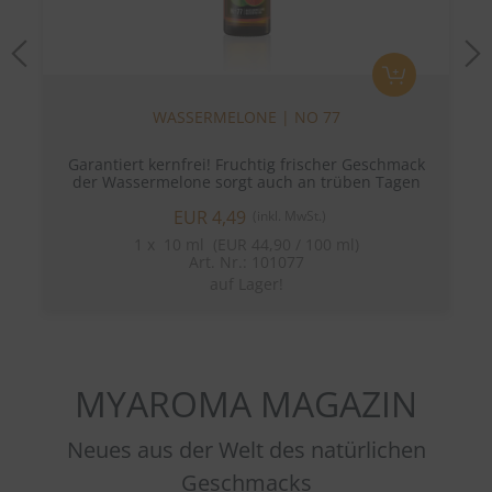
Previous
N
WASSERMELONE | NO 77
Garantiert kernfrei! Fruchtig frischer Geschmack
der Wassermelone sorgt auch an trüben Tagen
für einen Hauch von Sommer!
EUR 4,49
(inkl. MwSt.)
1
x
10 ml (EUR 44,90 / 100 ml)
Art. Nr.: 101077
auf Lager!
MYAROMA MAGAZIN
Neues aus der Welt des natürlichen
Geschmacks