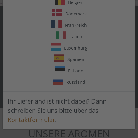
Belgien
Dänemark
SAG JA ZU
Frankreich
GESCHMACK
Italien
Luxemburg
Entdecke eine Welt voller Aromen.
Vielseitig einsetzbar. Zum Backen,
Spanien
Kochen, Mixen, Trinken.
Estland
Russland
AROMEN PROBIEREN
Ihr Lieferland ist nicht dabei? Dann
schreiben Sie uns bitte über das
Kontaktformular
.
UNSERE AROMEN