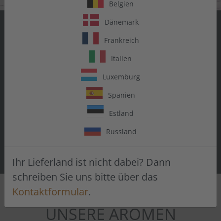
Belgien
Dänemark
SAG JA ZU
Frankreich
GESCHMACK
Italien
Luxemburg
Entdecke eine Welt voller Aromen.
Vielseitig einsetzbar. Zum Backen,
Spanien
Kochen, Mixen, Trinken.
Estland
Russland
AROMEN PROBIEREN
Ihr Lieferland ist nicht dabei? Dann
schreiben Sie uns bitte über das
Kontaktformular
.
UNSERE AROMEN