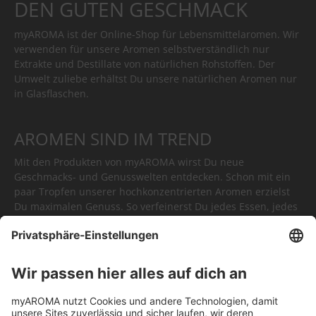
DEN GUTEN GESCHMACK
myAROMA ist der Online-Shop für Lebensmittelaromen. Wir
verwenden für unsere Aromen selbstverständlich nur
Extrakte und Destillate von natürlichen Rohstoffen. Der
Umwelt zuliebe erhältst Du unsere natürlichen Aromen nur
in Glasflaschen.
AROMEN SIND IM TREND
Mit den Produkten von myAROMA wirst Du neue
Geschmacks- und Genusswelten entdecken. Schon mit ein
paar Tropfen unserer hochkonzentrierten Aromen erzielst
Du maximalen Genuss. So verfeinerst Du jedes Essen, jedes
Getränk. Oder Du kreierst völlig neue Gerichte. myAROMA -
kulinarische Höhepunkte in Tropfenform.
FÜR JEDEN AUGENBLICK DAS
RICHTIGE AROMA