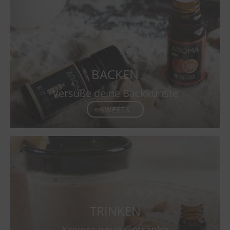
BACKEN
Versüße deine Backkünste
SWEETS
TRINKEN
Kreiere neue Getränke