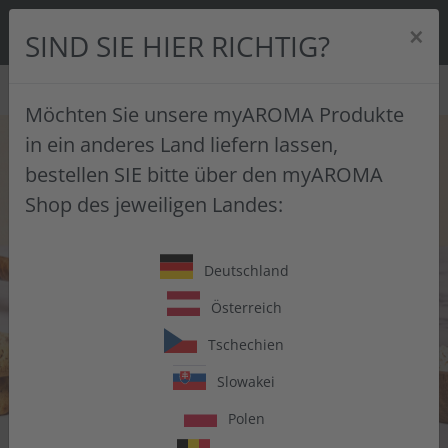
0
×
SIND SIE HIER RICHTIG?
SUCHE
Möchten Sie unsere myAROMA Produkte
Skip to main content
in ein anderes Land liefern lassen,
bestellen SIE bitte über den myAROMA
Shop des jeweiligen Landes:
Deutschland
Österreich
Tschechien
Slowakei
Polen