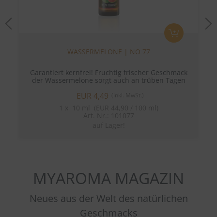
Previous
N
WASSERMELONE | NO 77
Garantiert kernfrei! Fruchtig frischer Geschmack
der Wassermelone sorgt auch an trüben Tagen
für einen Hauch von Sommer!
EUR 4,49
(inkl. MwSt.)
1
x
10 ml (EUR 44,90 / 100 ml)
Art. Nr.: 101077
auf Lager!
MYAROMA MAGAZIN
Neues aus der Welt des natürlichen
Geschmacks