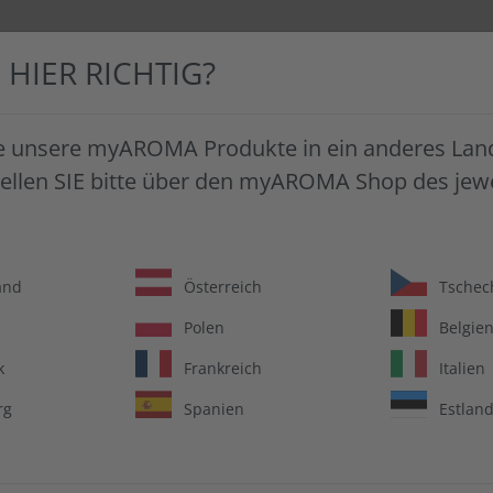
E HIER RICHTIG?
FTSKUNDEN
FAQ
ÜBER MYAROMA
e unsere myAROMA Produkte in ein anderes Land
tellen SIE bitte über den myAROMA Shop des jewe
and
Österreich
Tschec
SAG JA
Polen
Belgie
k
Frankreich
Italien
Entdecke eine Welt
rg
Spanien
Estlan
Zum Backen, Koch