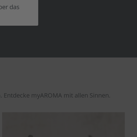
REN
über das
n. Entdecke myAROMA mit allen Sinnen.