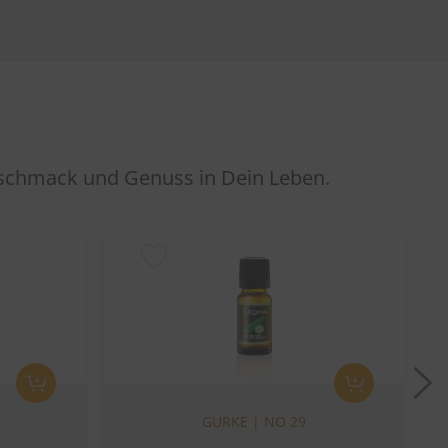
eschmack und Genuss in Dein Leben.
N
GURKE | NO 29