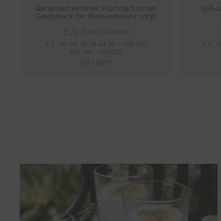
Garantiert kernfrei! Fruchtig frischer
Süß-s
Geschmack der Wassermelone sorgt
auch an trüben Tagen für einen Hauch
EUR 4,49
von Sommer!
(inkl. MwSt.)
1
x
10 ml (EUR 44,90 / 100 ml)
1
x
10
Art. Nr.: 101077
auf Lager!