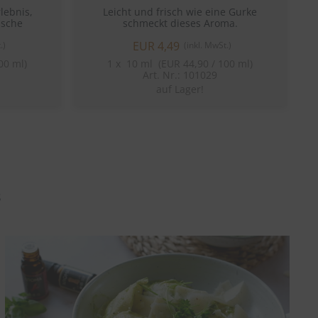
lebnis,
Leicht und frisch wie eine Gurke
D
ische
schmeckt dieses Aroma.
EUR 4,49
.)
(inkl. MwSt.)
00 ml)
1
x
10 ml (EUR 44,90 / 100 ml)
Art. Nr.: 101029
auf Lager!
s