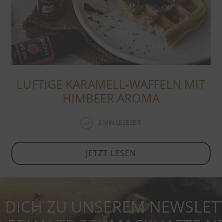
LUFTIGE KARAMELL-WAFFELN MIT
HIMBEER AROMA
2 MIN LESEZEIT
JETZT LESEN
 DICH ZU UNSEREM NEWSLET