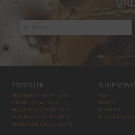
UND
TOPSELLER
SHOP SERVI
Heidelbeere | No 07 - 30 ml
FAQ
Pfirsich | No 58 - 50 ml
Kontakt
Honigmelone | No 34 - 50 ml
Newsletter
Heidelbeere | No 07 - 250 ml
Versand & Liefer
Grüner Apfel | No 26 - 250 ml