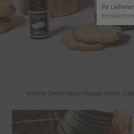
Ihr Lieferla
Kontaktfor
Kreiere Deine neuen Rezept-Ideen. Od