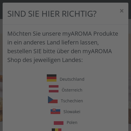
0
×
SIND SIE HIER RICHTIG?
SUCHE
Möchten Sie unsere myAROMA Produkte
Skip to main content
in ein anderes Land liefern lassen,
bestellen SIE bitte über den myAROMA
Shop des jeweiligen Landes:
Deutschland
Österreich
Tschechien
Slowakei
Polen