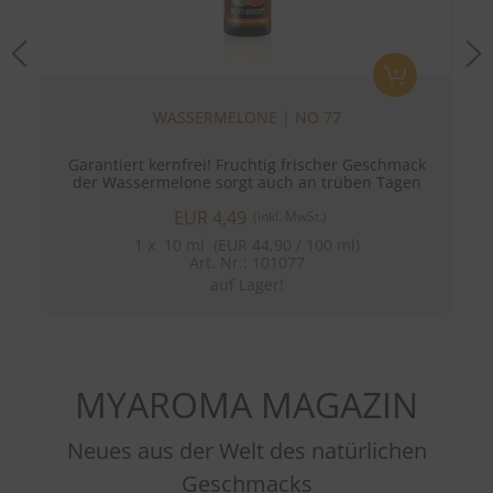
Previous
N
WASSERMELONE | NO 77
Garantiert kernfrei! Fruchtig frischer Geschmack
der Wassermelone sorgt auch an trüben Tagen
für einen Hauch von Sommer!
EUR 4,49
(inkl. MwSt.)
1
x
10 ml (EUR 44,90 / 100 ml)
Art. Nr.: 101077
auf Lager!
MYAROMA MAGAZIN
Neues aus der Welt des natürlichen
Geschmacks