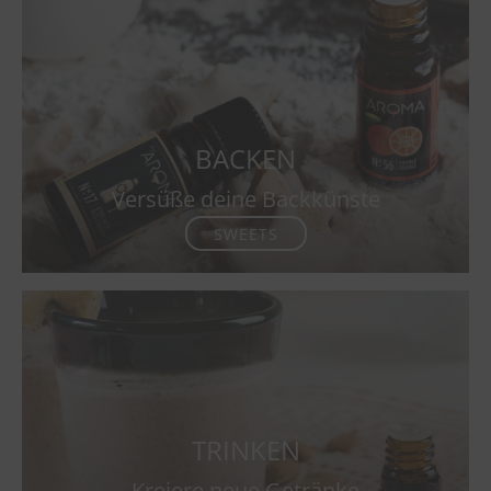
BACKEN
Versüße deine Backkünste
SWEETS
TRINKEN
Kreiere neue Getränke