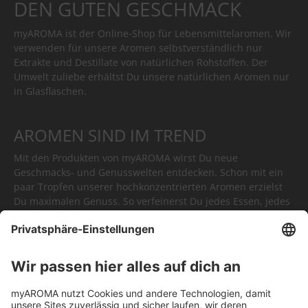
DEN GUTEN GESCHMACK
myAROMA ist der Online-Shop für Lebensmittelaromen. Wir
verwenden für unsere Aromen selbstverständlich nur
Extrakte und Destillate von natürlichen Rohstoffen. Der
Umwelt zuliebe erhältst Du unsere natürlichen Aromen nur
in Glasflaschen.
AROMEN SIND IM TREND
Mit den Produkten von myAROMA wirst Du neue
Geschmacks- und Genusswelten entdecken. Schon mit ein
paar Tropfen unserer hochkonzentrierten Aromen erzielst
Du maximalen Genuss. So verfeinerst Du jedes Essen, jedes
Getränk. Oder Du kreierst völlig neue Gerichte. myAROMA -
kulinarische Höhepunkte in Tropfenform.
FÜR JEDEN AUGENBLICK DAS
RICHTIGE AROMA