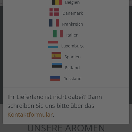
Belgien
Dänemark
SAG JA ZU
Frankreich
GESCHMACK
Italien
Luxemburg
Entdecke eine Welt voller Aromen.
Vielseitig einsetzbar. Zum Backen,
Spanien
Kochen, Mixen, Trinken.
Estland
Russland
AROMEN PROBIEREN
Ihr Lieferland ist nicht dabei? Dann
schreiben Sie uns bitte über das
Kontaktformular
.
UNSERE AROMEN