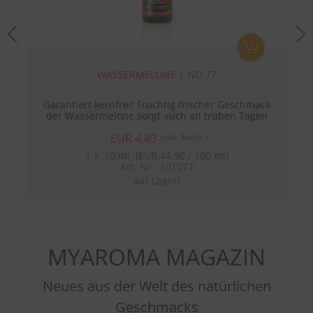
Previous
N
WASSERMELONE | NO 77
Garantiert kernfrei! Fruchtig frischer Geschmack
der Wassermelone sorgt auch an trüben Tagen
für einen Hauch von Sommer!
EUR 4,49
(inkl. MwSt.)
1
x
10 ml (EUR 44,90 / 100 ml)
Art. Nr.: 101077
auf Lager!
MYAROMA MAGAZIN
Neues aus der Welt des natürlichen
Geschmacks