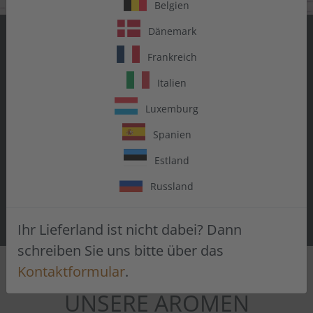
Belgien
Dänemark
SAG JA ZU
Frankreich
GESCHMACK
Italien
Luxemburg
Entdecke eine Welt voller Aromen.
Vielseitig einsetzbar. Zum Backen,
Spanien
Kochen, Mixen, Trinken.
Estland
Russland
AROMEN PROBIEREN
Ihr Lieferland ist nicht dabei? Dann
schreiben Sie uns bitte über das
Kontaktformular
.
UNSERE AROMEN