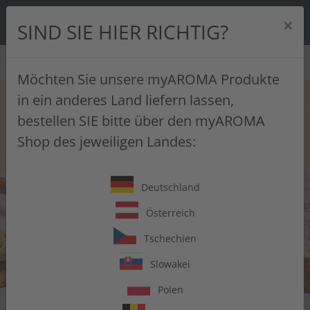
0
×
SIND SIE HIER RICHTIG?
SUCHE
Möchten Sie unsere myAROMA Produkte
Skip to main content
in ein anderes Land liefern lassen,
bestellen SIE bitte über den myAROMA
Shop des jeweiligen Landes:
Deutschland
Österreich
Tschechien
Slowakei
Polen