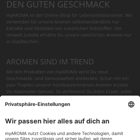
DEN GUTEN GESCHMACK
myAROMA ist der Online-Shop für Lebensmittelaromen. Wir
verwenden für unsere Aromen selbstverständlich nur
Extrakte und Destillate von natürlichen Rohstoffen. Der
Umwelt zuliebe erhältst Du unsere natürlichen Aromen nur
in Glasflaschen.
AROMEN SIND IM TREND
Mit den Produkten von myAROMA wirst Du neue
Geschmacks- und Genusswelten entdecken. Schon mit ein
paar Tropfen unserer hochkonzentrierten Aromen erzielst
Du maximalen Genuss. So verfeinerst Du jedes Essen, jedes
Getränk. Oder Du kreierst völlig neue Gerichte. myAROMA -
kulinarische Höhepunkte in Tropfenform.
FÜR JEDEN AUGENBLICK DAS
RICHTIGE AROMA