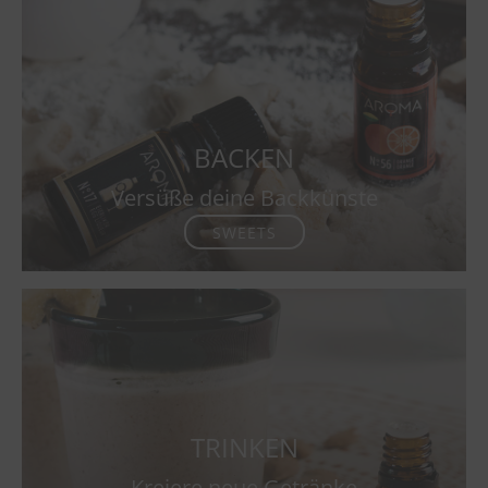
BACKEN
Versüße deine Backkünste
SWEETS
TRINKEN
Kreiere neue Getränke