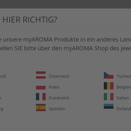
E HIER RICHTIG?
FTSKUNDEN
FAQ
ÜBER MYAROMA
e unsere myAROMA Produkte in ein anderes Land
tellen SIE bitte über den myAROMA Shop des jewe
and
Österreich
Tschec
SAG JA
Polen
Belgie
k
Frankreich
Italien
Entdecke eine Welt
rg
Spanien
Estlan
Zum Backen, Koch