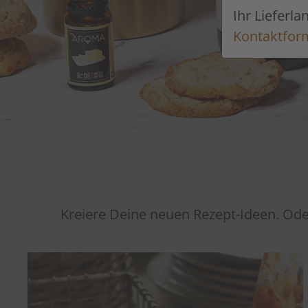
Ihr Lieferla
Kontaktfor
Kreiere Deine neuen Rezept-Ideen. Od