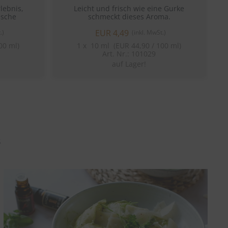
lebnis,
Leicht und frisch wie eine Gurke
D
ische
schmeckt dieses Aroma.
EUR 4,49
.)
(inkl. MwSt.)
00 ml)
1
x
10 ml (EUR 44,90 / 100 ml)
Art. Nr.: 101029
auf Lager!
s