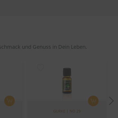
eschmack und Genuss in Dein Leben.
N
GURKE | NO 29