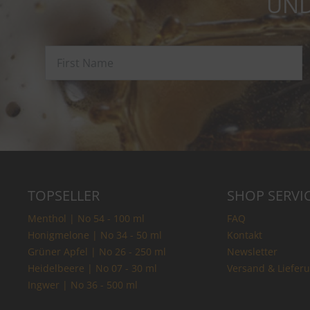
UND
TOPSELLER
SHOP SERVI
Menthol | No 54 - 100 ml
FAQ
Honigmelone | No 34 - 50 ml
Kontakt
Grüner Apfel | No 26 - 250 ml
Newsletter
Heidelbeere | No 07 - 30 ml
Versand & Liefer
Ingwer | No 36 - 500 ml