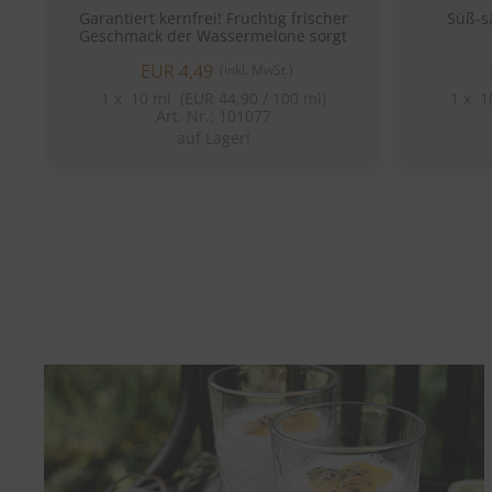
Garantiert kernfrei! Fruchtig frischer
Süß-s
Geschmack der Wassermelone sorgt
auch an trüben Tagen für einen Hauch
EUR 4,49
von Sommer!
(inkl. MwSt.)
1
x
10 ml (EUR 44,90 / 100 ml)
1
x
10
Art. Nr.: 101077
auf Lager!