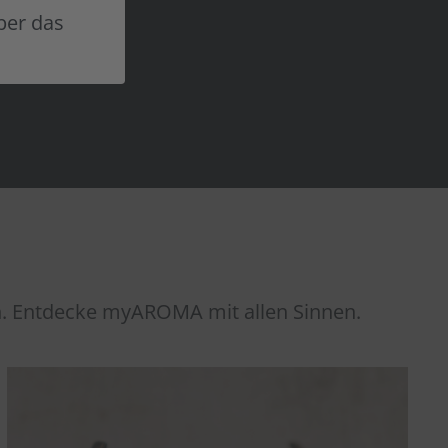
REN
über das
n. Entdecke myAROMA mit allen Sinnen.