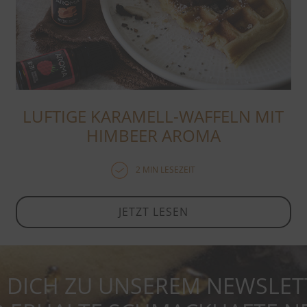
LUFTIGE KARAMELL-WAFFELN MIT
HIMBEER AROMA
2 MIN LESEZEIT
JETZT LESEN
 DICH ZU UNSEREM NEWSLET