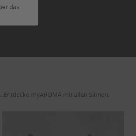
REN
über das
n. Entdecke myAROMA mit allen Sinnen.