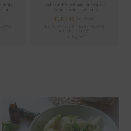
lebnis,
Leicht und frisch wie eine Gurke
D
ische
schmeckt dieses Aroma.
EUR 4,49
.)
(inkl. MwSt.)
00 ml)
1
x
10 ml (EUR 44,90 / 100 ml)
Art. Nr.: 101029
auf Lager!
s