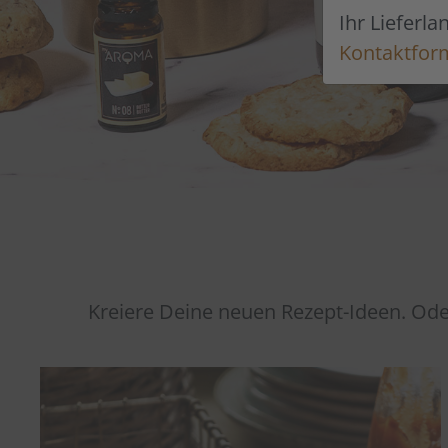
Ihr Lieferla
Kontaktfor
Kreiere Deine neuen Rezept-Ideen. Od