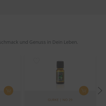
eschmack und Genuss in Dein Leben.
N
GURKE | NO 29