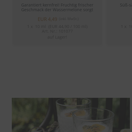
Garantiert kernfrei! Fruchtig frischer
Süß-s
Geschmack der Wassermelone sorgt
auch an trüben Tagen für einen Hauch
EUR 4,49
von Sommer!
(inkl. MwSt.)
1
x
10 ml (EUR 44,90 / 100 ml)
1
x
10
Art. Nr.: 101077
auf Lager!