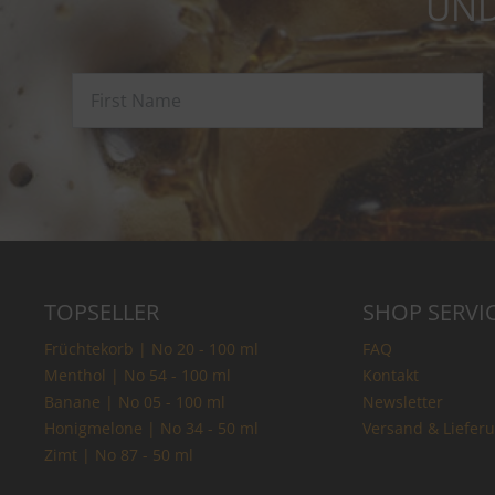
UND
TOPSELLER
SHOP SERVI
Früchtekorb | No 20 - 100 ml
FAQ
Menthol | No 54 - 100 ml
Kontakt
Banane | No 05 - 100 ml
Newsletter
Honigmelone | No 34 - 50 ml
Versand & Liefer
Zimt | No 87 - 50 ml