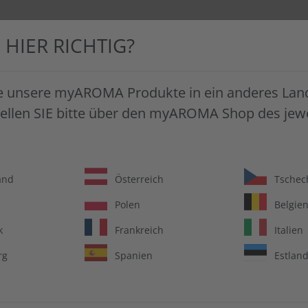
E HIER RICHTIG?
FTSKUNDEN
FAQ
ÜBER MYAROMA
e unsere myAROMA Produkte in ein anderes Land
tellen SIE bitte über den myAROMA Shop des jewe
and
Österreich
Tschec
SAG JA
Polen
Belgie
k
Frankreich
Italien
Entdecke eine Welt
rg
Spanien
Estlan
Zum Backen, Koch