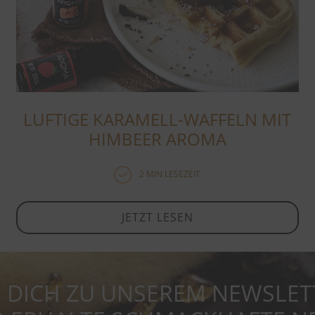
LUFTIGE KARAMELL-WAFFELN MIT
HIMBEER AROMA
2 MIN LESEZEIT
JETZT LESEN
 DICH ZU UNSEREM NEWSLET